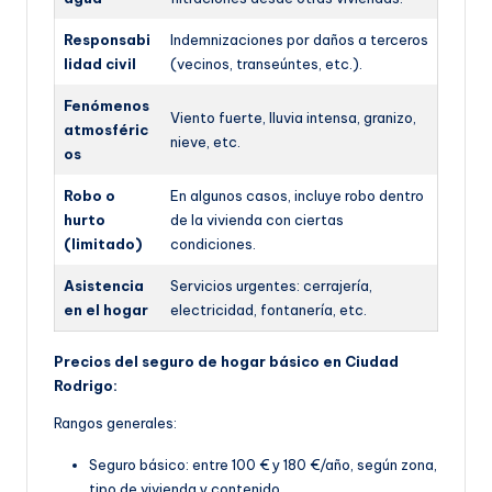
Responsabi
Indemnizaciones por daños a terceros
lidad civil
(vecinos, transeúntes, etc.).
Fenómenos
Viento fuerte, lluvia intensa, granizo,
atmosféric
nieve, etc.
os
Robo o
En algunos casos, incluye robo dentro
hurto
de la vivienda con ciertas
(limitado)
condiciones.
Asistencia
Servicios urgentes: cerrajería,
en el hogar
electricidad, fontanería, etc.
Precios del seguro de hogar básico en Ciudad
Rodrigo:
Rangos generales:
Seguro básico: entre 100 € y 180 €/año, según z
ona,
tipo de vivienda y contenido.