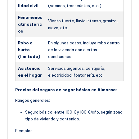
lidad civil
(vecinos, transeúntes, etc.).
Fenómenos
Viento fuerte, lluvia intensa, granizo,
atmosféric
nieve, etc.
os
Robo o
En algunos casos, incluye robo dentro
hurto
de la vivienda con ciertas
(limitado)
condiciones.
Asistencia
Servicios urgentes: cerrajería,
en el hogar
electricidad, fontanería, etc.
Precios del seguro de hogar básico en Almansa:
Rangos generales:
Seguro básico: entre 100 € y 180 €/año, según z
ona,
tipo de vivienda y contenido.
Ejemplos: