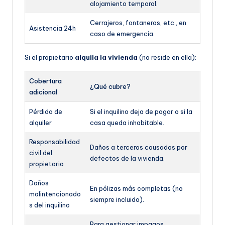
alojamiento temporal.
Cerrajeros, fontaneros, etc., en
Asistencia 24h
caso de emergencia.
Si el propietario
alquila la vivienda
(no reside en ella):
Cobertura
¿Qué cubre?
adicional
Pérdida de
Si el inquilino deja de pagar o si la
alquiler
casa queda inhabitable.
Responsabilidad
Daños a terceros causados por
civil del
defectos de la vivienda.
propietario
Daños
En pólizas más completas (no
malintencionado
siempre incluido).
s del inquilino
Para gestionar impagos,