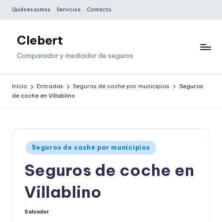
Quiénes somos
Servicios
Contacto
Saltar
al
Clebert
contenido
Comparador y mediador de seguros
Inicio
Entradas
Seguros de coche por municipios
Seguros
de coche en Villablino
Publicado
Seguros de coche por municipios
en
Seguros de coche en
Villablino
Salvador
Publicado
por