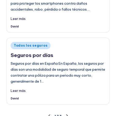
para proteger los smartphones contra daños
accidentales, robo, pérdida o fallos técnicos.…
Leer más
David
Publicado
por
Publicado
Todos los seguros
en
Seguros por días
Seguros por días en España En España, los seguros por
días son una modalidad de seguro temporal que permite
contratar una póliza para un periodo muy corto,
generalmente de 1…
Leer más
David
Publicado
por
1
2
3