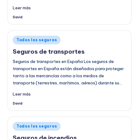
Leer más
David
Publicado
por
Publicado
Todos los seguros
en
Seguros de transportes
Seguros de transportes en España Los seguros de
transportes en España están diseñados para proteger
tanto a las mercancías como a los medios de
transporte (terrestres, marítimos, aéreos) durante su…
Leer más
David
Publicado
por
Publicado
Todos los seguros
en
Seguros de incendios