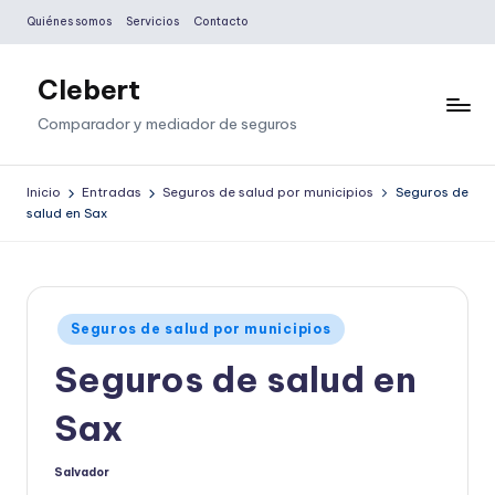
Quiénes somos
Servicios
Contacto
Saltar
al
Clebert
contenido
Comparador y mediador de seguros
Inicio
Entradas
Seguros de salud por municipios
Seguros de
salud en Sax
Publicado
Seguros de salud por municipios
en
Seguros de salud en
Sax
Salvador
Publicado
por