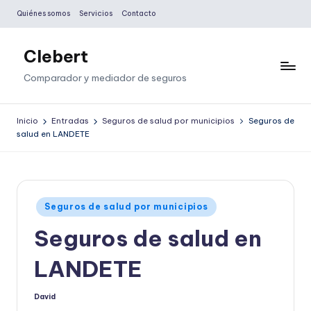
Quiénes somos
Servicios
Contacto
Saltar
al
Clebert
contenido
Comparador y mediador de seguros
Inicio
Entradas
Seguros de salud por municipios
Seguros de
salud en LANDETE
Publicado
Seguros de salud por municipios
en
Seguros de salud en
LANDETE
David
Publicado
por