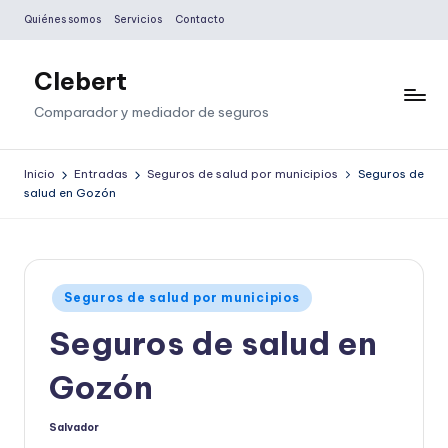
Quiénes somos
Servicios
Contacto
Saltar
al
Clebert
contenido
Comparador y mediador de seguros
Inicio
Entradas
Seguros de salud por municipios
Seguros de
salud en Gozón
Publicado
Seguros de salud por municipios
en
Seguros de salud en
Gozón
Salvador
Publicado
por