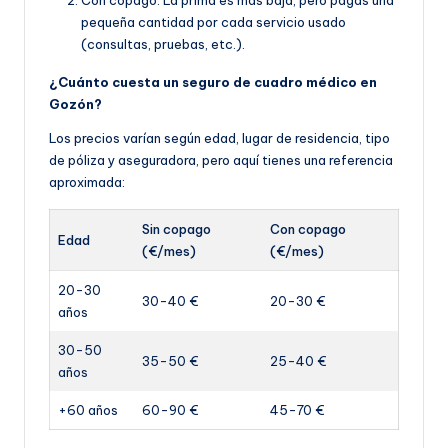
Con copago: La prima es más baja, pero pagas una
pequeña cantidad por cada servicio usado
(consultas, pruebas, etc.).
¿Cuánto cuesta un seguro de cuadro médico en
Gozón?
Los precios varían según edad, lugar de residencia, tipo
de póliza y aseguradora, pero aquí tienes una referencia
aproximada:
Sin copago
Con copago
Edad
(€/mes)
(€/mes)
20-30
30-40 €
20-30 €
años
30-50
35-50 €
25-40 €
años
+60 años
60-90 €
45-70 €