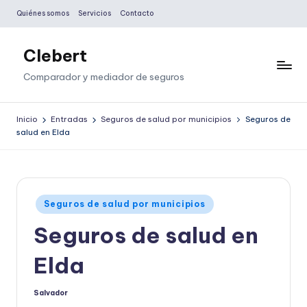
Quiénes somos
Servicios
Contacto
Saltar
al
Clebert
contenido
Comparador y mediador de seguros
Inicio
Entradas
Seguros de salud por municipios
Seguros de
salud en Elda
Publicado
Seguros de salud por municipios
en
Seguros de salud en
Elda
Salvador
Publicado
por