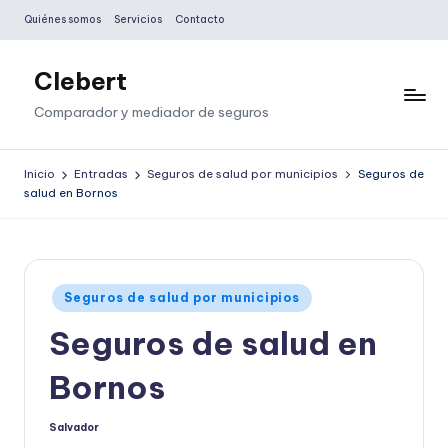
Quiénes somos
Servicios
Contacto
Saltar
al
Clebert
contenido
Comparador y mediador de seguros
Inicio
Entradas
Seguros de salud por municipios
Seguros de
salud en Bornos
Publicado
Seguros de salud por municipios
en
Seguros de salud en
Bornos
Salvador
Publicado
por