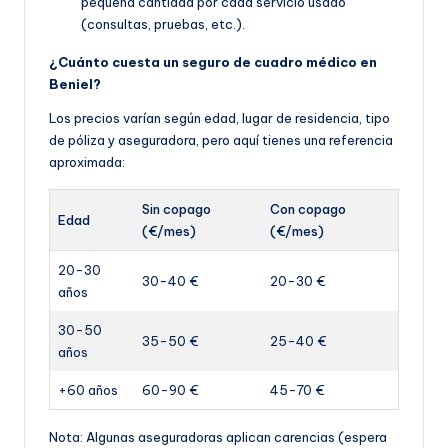
pequeña cantidad por cada servicio usado
(consultas, pruebas, etc.).
¿Cuánto cuesta un seguro de cuadro médico en
Beniel?
Los precios varían según edad, lugar de residencia, tipo
de póliza y aseguradora, pero aquí tienes una referencia
aproximada:
Sin copago
Con copago
Edad
(€/mes)
(€/mes)
20-30
30-40 €
20-30 €
años
30-50
35-50 €
25-40 €
años
+60 años
60-90 €
45-70 €
Nota: Algunas aseguradoras aplican carencias (espera