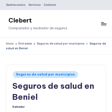
Quiénes somos
Servicios
Contacto
Saltar
al
Clebert
contenido
Comparador y mediador de seguros
Inicio
Entradas
Seguros de salud por municipios
Seguros de
salud en Beniel
Publicado
Seguros de salud por municipios
en
Seguros de salud en
Beniel
Salvador
Publicado
por