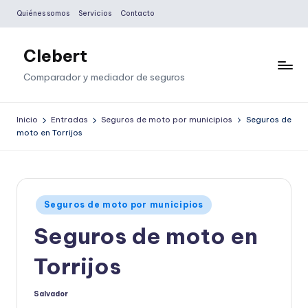
Quiénes somos
Servicios
Contacto
Saltar
al
Clebert
contenido
Comparador y mediador de seguros
Inicio
Entradas
Seguros de moto por municipios
Seguros de
moto en Torrijos
Publicado
Seguros de moto por municipios
en
Seguros de moto en
Torrijos
Salvador
Publicado
por