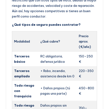
restrictivo que con otros tipos de moto, debido al mayor
riesgo de accidentes, velocidad y coste de reparación.
Aún así, hay opciones competitivas si tienes un buen
perfil como conductor.
¿Qué tipos de seguro puedes contratar?
Precio
Modalidad
¿Qué cubre?
aprox.
(€/año)
Terceros
RC obligatoria,
150–250
básico
defensa jurídica
€
Terceros
+ Robo, incendio,
220–350
ampliado
asistencia desde km 0
€
Todo riesgo
+ Daños propios (tú
450–800
con
pagas una parte)
€
franquicia
Todo riesgo
Daños propios sin
700–