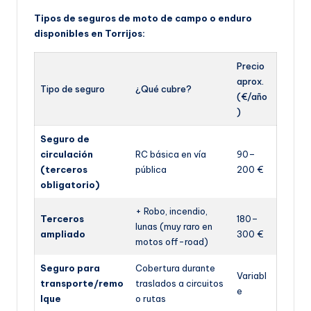
Tipos de seguros de moto de campo o enduro
disponibles en Torrijos:
Precio
aprox.
Tipo de seguro
¿Qué cubre?
(€/año
)
Seguro de
circulación
RC básica en vía
90–
(terceros
pública
200 €
obligatorio)
+ Robo, incendio,
Terceros
180–
lunas (muy raro en
ampliado
300 €
motos off-road)
Seguro para
Cobertura durante
Variabl
transporte/remo
traslados a circuitos
e
lque
o rutas