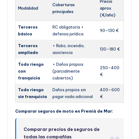
Precio
Coberturas
Modalidad
aprox.
principales
(€/año)
Terceros
RC obligatoria +
90–130 €
básico
defensa jurídica
Terceros
+ Robo, incendio,
130–180 €
ampliado
asistencia
Todo riesgo
+ Daños propios
250–400
con
(parcialmente
€
franquicia
cubiertos)
Todo riesgo
Daños propios sin
400–600
sin franquicia
pagar nada adicional
€
Comparar seguros de moto en Premià de Mar:
Comparar precios de seguros de
todas las compañías