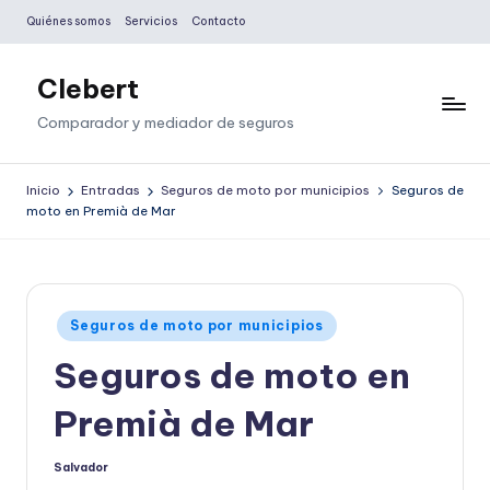
Quiénes somos
Servicios
Contacto
Saltar
al
Clebert
contenido
Comparador y mediador de seguros
Inicio
Entradas
Seguros de moto por municipios
Seguros de
moto en Premià de Mar
Publicado
Seguros de moto por municipios
en
Seguros de moto en
Premià de Mar
Salvador
Publicado
por