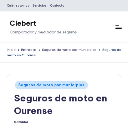
Quiénes somos
Servicios
Contacto
Saltar
al
Clebert
contenido
Comparador y mediador de seguros
Inicio
Entradas
Seguros de moto por municipios
Seguros de
moto en Ourense
Publicado
Seguros de moto por municipios
en
Seguros de moto en
Ourense
Salvador
Publicado
por