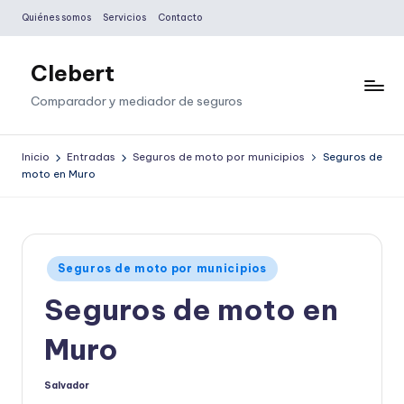
Quiénes somos
Servicios
Contacto
Saltar
al
Clebert
contenido
Comparador y mediador de seguros
Inicio
Entradas
Seguros de moto por municipios
Seguros de
moto en Muro
Publicado
Seguros de moto por municipios
en
Seguros de moto en
Muro
Salvador
Publicado
por