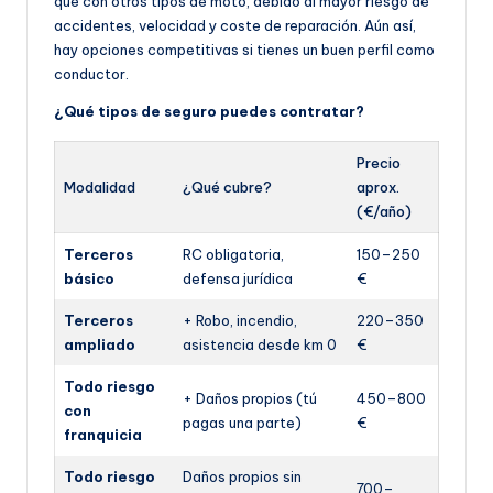
que con otros tipos de moto, debido al mayor riesgo de
accidentes, velocidad y coste de reparación. Aún así,
hay opciones competitivas si tienes un buen perfil como
conductor.
¿Qué tipos de seguro puedes contratar?
Precio
Modalidad
¿Qué cubre?
aprox.
(€/año)
Terceros
RC obligatoria,
150–250
básico
defensa jurídica
€
Terceros
+ Robo, incendio,
220–350
ampliado
asistencia desde km 0
€
Todo riesgo
+ Daños propios (tú
450–800
con
pagas una parte)
€
franquicia
Todo riesgo
Daños propios sin
700–