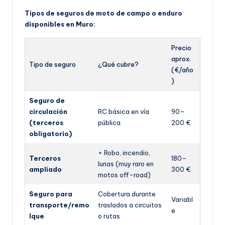
Tipos de seguros de moto de campo o enduro
disponibles en Muro:
Precio
aprox.
Tipo de seguro
¿Qué cubre?
(€/año
)
Seguro de
circulación
RC básica en vía
90–
(terceros
pública
200 €
obligatorio)
+ Robo, incendio,
Terceros
180–
lunas (muy raro en
ampliado
300 €
motos off-road)
Seguro para
Cobertura durante
Variabl
transporte/remo
traslados a circuitos
e
lque
o rutas