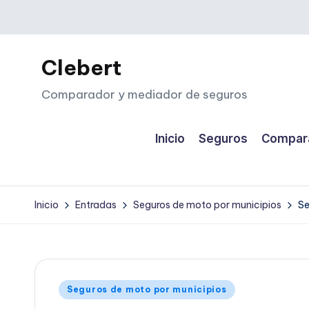
Saltar
al
Clebert
contenido
Comparador y mediador de seguros
Inicio
Seguros
Compara
Inicio
Entradas
Seguros de moto por municipios
Se
Publicado
Seguros de moto por municipios
en