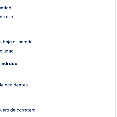
üedad.
 de uso.
 baja cilindrada.
 ciudad.
lindrada
de accidentes.
uera de carretera.