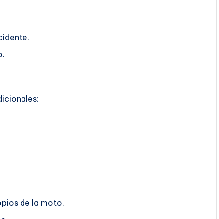
cidente.
o.
dicionales:
opios de la moto.