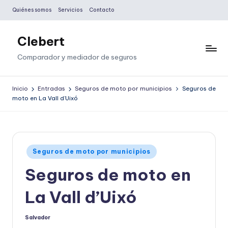
Quiénes somos
Servicios
Contacto
Saltar
al
Clebert
contenido
Comparador y mediador de seguros
Inicio
Entradas
Seguros de moto por municipios
Seguros de
moto en La Vall d’Uixó
Publicado
Seguros de moto por municipios
en
Seguros de moto en
La Vall d’Uixó
Salvador
Publicado
por