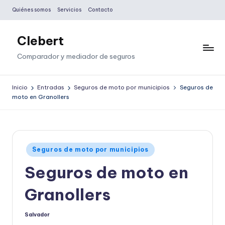
Quiénes somos
Servicios
Contacto
Saltar
al
Clebert
contenido
Comparador y mediador de seguros
Inicio
Entradas
Seguros de moto por municipios
Seguros de
moto en Granollers
Publicado
Seguros de moto por municipios
en
Seguros de moto en
Granollers
Salvador
Publicado
por