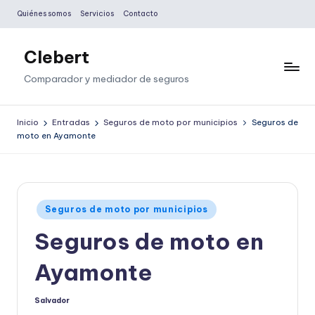
Quiénes somos
Servicios
Contacto
Saltar
al
Clebert
contenido
Comparador y mediador de seguros
Inicio
Entradas
Seguros de moto por municipios
Seguros de
moto en Ayamonte
Publicado
Seguros de moto por municipios
en
Seguros de moto en
Ayamonte
Salvador
Publicado
por