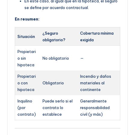
En este caso, al igual que en la hipoteca, el seguro
se define por acuerdo contractual.
En resumen:
¿Seguro
Cobertura mínima
Situación
obligatorio?
exigida
Propietari
o sin
No obligatorio
—
hipoteca
Propietari
Incendio y daños
o con
Obligatorio
materiales al
hipoteca
continente
Inquilino
Puede serlo si el
Generalmente
(por
contrato lo
responsabilidad
contrato)
establece
civil (y más)