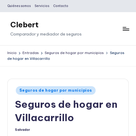
Quiénes somos
Servicios
Contacto
Saltar
al
Clebert
contenido
Comparador y mediador de seguros
Inicio
Entradas
Seguros de hogar por municipios
Seguros
de hogar en Villacarrillo
Publicado
Seguros de hogar por municipios
en
Seguros de hogar en
Villacarrillo
Salvador
Publicado
por