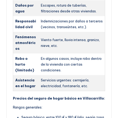
Daños por
Escapes, rotura de tuberías,
agua
filtraciones desde otras viviendas.
Responsabi
Indemnizaciones por daños a terceros
lidad civil
(vecinos, transeúntes, etc.).
Fenómenos
Viento fuerte, lluvia intensa, granizo,
atmosféric
nieve, etc.
os
Robo o
En algunos casos, incluye robo dentro
hurto
de la vivienda con ciertas
(limitado)
condiciones.
Asistencia
Servicios urgentes: cerrajería,
en el hogar
electricidad, fontanería, etc.
Precios del seguro de hogar básico en Villacarrillo:
Rangos generales:
Seguro básico: entre 100 € y 180 €/año, según z
ona,