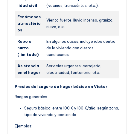
lidad civil
(vecinos, transeúntes, etc.).
Fenómenos
Viento fuerte, lluvia intensa, granizo,
atmosféric
nieve, etc.
os
Robo o
En algunos casos, incluye robo dentro
hurto
de la vivienda con ciertas
(limitado)
condiciones.
Asistencia
Servicios urgentes: cerrajería,
en el hogar
electricidad, fontanería, etc.
Precios del seguro de hogar básico en Viator:
Rangos generales:
Seguro básico: entre 100 € y 180 €/año, según z
ona,
tipo de vivienda y contenido.
Ejemplos: