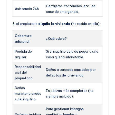
Cerrajeros, fontaneros, etc., en
Asistencia 24h
caso de emergencia.
Si el propietario
alquila la vivienda
(no reside en ella):
Cobertura
¿Qué cubre?
adicional
Pérdida de
Si el inquilino deja de pagar o si la
alquiler
casa queda inhabitable.
Responsabilidad
Daños a terceros causados por
civil del
defectos de la vivienda.
propietario
Daños
En pólizas más completas (no
malintencionado
siempre incluido).
s del inquilino
Para gestionar impagos,
Defensa jurídica
conflictos legales o