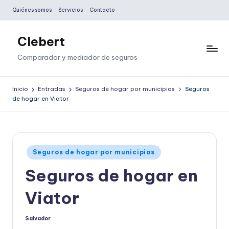
Quiénes somos
Servicios
Contacto
Saltar
al
Clebert
contenido
Comparador y mediador de seguros
Inicio
Entradas
Seguros de hogar por municipios
Seguros
de hogar en Viator
Publicado
Seguros de hogar por municipios
en
Seguros de hogar en
Viator
Salvador
Publicado
por