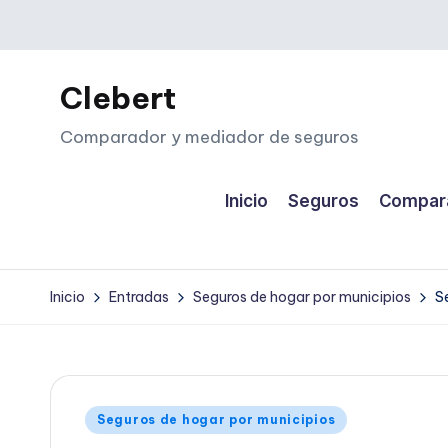
Saltar
al
Clebert
contenido
Comparador y mediador de seguros
Inicio
Seguros
Compara
Inicio
Entradas
Seguros de hogar por municipios
S
Publicado
Seguros de hogar por municipios
en