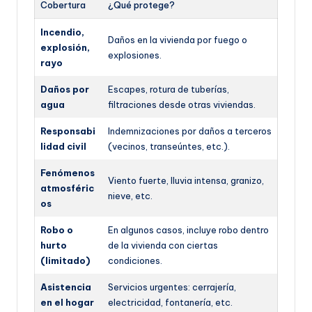
Cobertura
¿Qué protege?
Incendio,
Daños en la vivienda por fuego o
explosión,
explosiones.
rayo
Daños por
Escapes, rotura de tuberías,
agua
filtraciones desde otras viviendas.
Responsabi
Indemnizaciones por daños a terceros
lidad civil
(vecinos, transeúntes, etc.).
Fenómenos
Viento fuerte, lluvia intensa, granizo,
atmosféric
nieve, etc.
os
Robo o
En algunos casos, incluye robo dentro
hurto
de la vivienda con ciertas
(limitado)
condiciones.
Asistencia
Servicios urgentes: cerrajería,
en el hogar
electricidad, fontanería, etc.