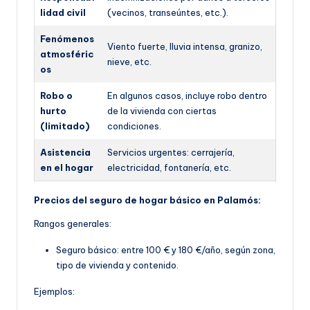
lidad civil
(vecinos, transeúntes, etc.).
Fenómenos
Viento fuerte, lluvia intensa, granizo,
atmosféric
nieve, etc.
os
Robo o
En algunos casos, incluye robo dentro
hurto
de la vivienda con ciertas
(limitado)
condiciones.
Asistencia
Servicios urgentes: cerrajería,
en el hogar
electricidad, fontanería, etc.
Precios del seguro de hogar básico en Palamós:
Rangos generales:
Seguro básico: entre 100 € y 180 €/año, según z
ona,
tipo de vivienda y contenido.
Ejemplos: