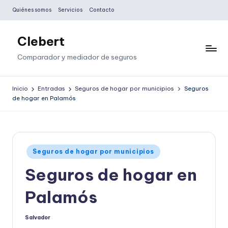
Quiénes somos
Servicios
Contacto
Saltar
al
Clebert
contenido
Comparador y mediador de seguros
Inicio
Entradas
Seguros de hogar por municipios
Seguros
de hogar en Palamós
Publicado
Seguros de hogar por municipios
en
Seguros de hogar en
Palamós
Salvador
Publicado
por