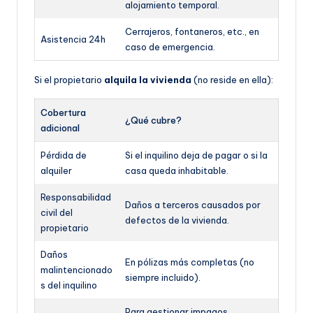
alojamiento temporal.
Cerrajeros, fontaneros, etc., en
Asistencia 24h
caso de emergencia.
Si el propietario
alquila la vivienda
(no reside en ella):
Cobertura
¿Qué cubre?
adicional
Pérdida de
Si el inquilino deja de pagar o si la
alquiler
casa queda inhabitable.
Responsabilidad
Daños a terceros causados por
civil del
defectos de la vivienda.
propietario
Daños
En pólizas más completas (no
malintencionado
siempre incluido).
s del inquilino
Para gestionar impagos,