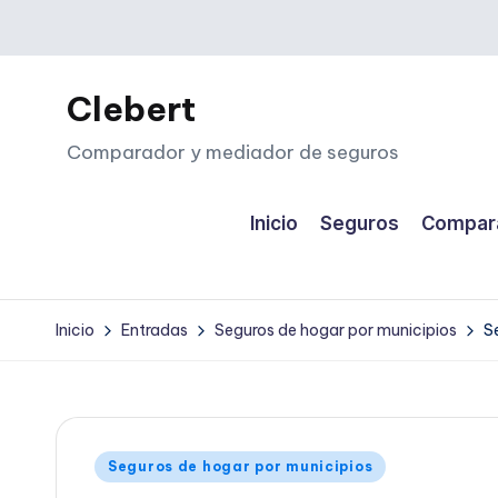
Saltar
al
Clebert
contenido
Comparador y mediador de seguros
Inicio
Seguros
Compara
Inicio
Entradas
Seguros de hogar por municipios
S
Publicado
Seguros de hogar por municipios
en