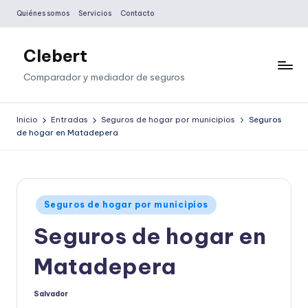
Quiénes somos
Servicios
Contacto
Saltar
al
Clebert
contenido
Comparador y mediador de seguros
Inicio
Entradas
Seguros de hogar por municipios
Seguros
de hogar en Matadepera
Publicado
Seguros de hogar por municipios
en
Seguros de hogar en
Matadepera
Salvador
Publicado
por