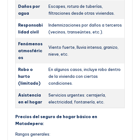
Daños por
Escapes, rotura de tuberías,
agua
filtraciones desde otras viviendas.
Responsabi
Indemnizaciones por daños a terceros
lidad civil
(vecinos, transeúntes, etc.).
Fenómenos
Viento fuerte, lluvia intensa, granizo,
atmosféric
nieve, etc.
os
Robo o
En algunos casos, incluye robo dentro
hurto
de la vivienda con ciertas
(limitado)
condiciones.
Asistencia
Servicios urgentes: cerrajería,
en el hogar
electricidad, fontanería, etc.
Precios del seguro de hogar básico en
Matadepera:
Rangos generales: