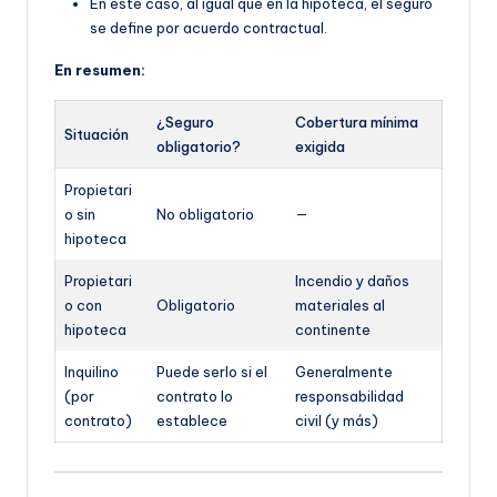
En este caso, al igual que en la hipoteca, el seguro
se define por acuerdo contractual.
En resumen:
¿Seguro
Cobertura mínima
Situación
obligatorio?
exigida
Propietari
o sin
No obligatorio
—
hipoteca
Propietari
Incendio y daños
o con
Obligatorio
materiales al
hipoteca
continente
Inquilino
Puede serlo si el
Generalmente
(por
contrato lo
responsabilidad
contrato)
establece
civil (y más)