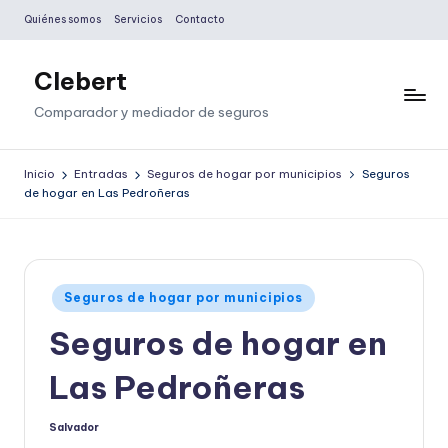
Quiénes somos
Servicios
Contacto
Saltar
al
Clebert
contenido
Comparador y mediador de seguros
Inicio
Entradas
Seguros de hogar por municipios
Seguros
de hogar en Las Pedroñeras
Publicado
Seguros de hogar por municipios
en
Seguros de hogar en
Las Pedroñeras
Salvador
Publicado
por