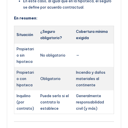
En este caso, al igual que en la hipoteca, el seguro
se define por acuerdo contractual.
En resumen:
¿Seguro
Cobertura mínima
Situación
obligatorio?
exigida
Propietari
o sin
No obligatorio
—
hipoteca
Propietari
Incendio y daños
o con
Obligatorio
materiales al
hipoteca
continente
Inquilino
Puede serlo si el
Generalmente
(por
contrato lo
responsabilidad
contrato)
establece
civil (y más)