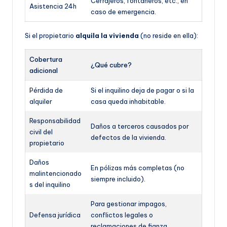
Cerrajeros, fontaneros, etc., en
Asistencia 24h
caso de emergencia.
Si el propietario
alquila la vivienda
(no reside en ella):
Cobertura
¿Qué cubre?
adicional
Pérdida de
Si el inquilino deja de pagar o si la
alquiler
casa queda inhabitable.
Responsabilidad
Daños a terceros causados por
civil del
defectos de la vivienda.
propietario
Daños
En pólizas más completas (no
malintencionado
siempre incluido).
s del inquilino
Para gestionar impagos,
Defensa jurídica
conflictos legales o
reclamaciones de fianza.