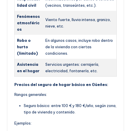
lidad civil
(vecinos, transeúntes, etc.).
Fenómenos
Viento fuerte, lluvia intensa, granizo,
atmosféric
nieve, etc.
os
Robo o
En algunos casos, incluye robo dentro
hurto
de la vivienda con ciertas
(limitado)
condiciones.
Asistencia
Servicios urgentes: cerrajería,
en el hogar
electricidad, fontanería, etc.
Precios del seguro de hogar básico en Güeñes:
Rangos generales:
Seguro básico: entre 100 € y 180 €/año, según z
ona,
tipo de vivienda y contenido.
Ejemplos: