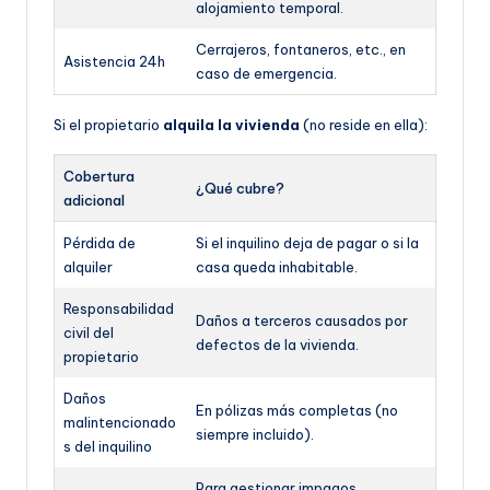
alojamiento temporal.
Cerrajeros, fontaneros, etc., en
Asistencia 24h
caso de emergencia.
Si el propietario
alquila la vivienda
(no reside en ella):
Cobertura
¿Qué cubre?
adicional
Pérdida de
Si el inquilino deja de pagar o si la
alquiler
casa queda inhabitable.
Responsabilidad
Daños a terceros causados por
civil del
defectos de la vivienda.
propietario
Daños
En pólizas más completas (no
malintencionado
siempre incluido).
s del inquilino
Para gestionar impagos,