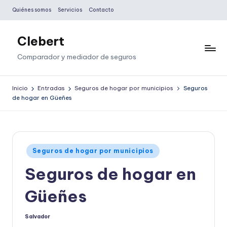
Quiénes somos
Servicios
Contacto
Saltar
al
Clebert
contenido
Comparador y mediador de seguros
Inicio
Entradas
Seguros de hogar por municipios
Seguros
de hogar en Güeñes
Publicado
Seguros de hogar por municipios
en
Seguros de hogar en
Güeñes
Salvador
Publicado
por