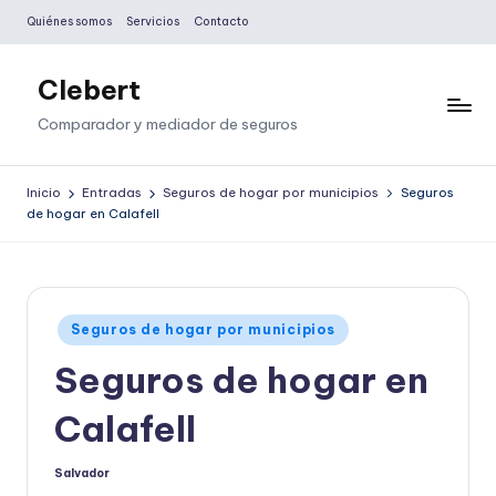
Quiénes somos
Servicios
Contacto
Saltar
al
Clebert
contenido
Comparador y mediador de seguros
Inicio
Entradas
Seguros de hogar por municipios
Seguros
de hogar en Calafell
Publicado
Seguros de hogar por municipios
en
Seguros de hogar en
Calafell
Salvador
Publicado
por