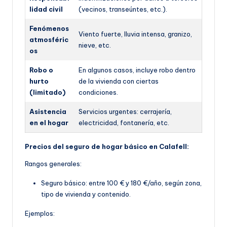
lidad civil
(vecinos, transeúntes, etc.).
Fenómenos
Viento fuerte, lluvia intensa, granizo,
atmosféric
nieve, etc.
os
Robo o
En algunos casos, incluye robo dentro
hurto
de la vivienda con ciertas
(limitado)
condiciones.
Asistencia
Servicios urgentes: cerrajería,
en el hogar
electricidad, fontanería, etc.
Precios del seguro de hogar básico en Calafell:
Rangos generales:
Seguro básico: entre 100 € y 180 €/año, según z
ona,
tipo de vivienda y contenido.
Ejemplos: