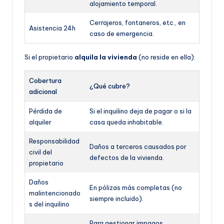
alojamiento temporal.
Cerrajeros, fontaneros, etc., en
Asistencia 24h
caso de emergencia.
Si el propietario
alquila la vivienda
(no reside en ella):
Cobertura
¿Qué cubre?
adicional
Pérdida de
Si el inquilino deja de pagar o si la
alquiler
casa queda inhabitable.
Responsabilidad
Daños a terceros causados por
civil del
defectos de la vivienda.
propietario
Daños
En pólizas más completas (no
malintencionado
siempre incluido).
s del inquilino
Para gestionar impagos,