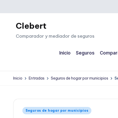
Saltar
al
Clebert
contenido
Comparador y mediador de seguros
Inicio
Seguros
Compara
Inicio
Entradas
Seguros de hogar por municipios
S
Publicado
Seguros de hogar por municipios
en