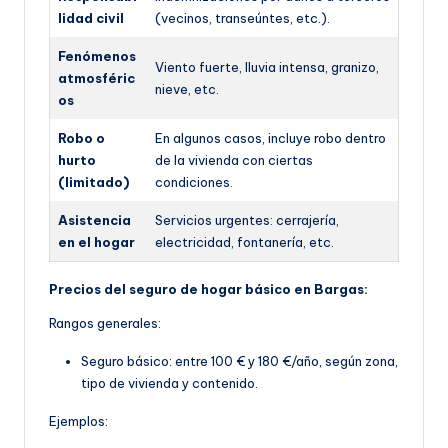
lidad civil
(vecinos, transeúntes, etc.).
Fenómenos
Viento fuerte, lluvia intensa, granizo,
atmosféric
nieve, etc.
os
Robo o
En algunos casos, incluye robo dentro
hurto
de la vivienda con ciertas
(limitado)
condiciones.
Asistencia
Servicios urgentes: cerrajería,
en el hogar
electricidad, fontanería, etc.
Precios del seguro de hogar básico en Bargas:
Rangos generales:
Seguro básico: entre 100 € y 180 €/año, según z
ona,
tipo de vivienda y contenido.
Ejemplos: