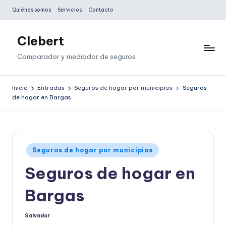
Quiénes somos
Servicios
Contacto
Saltar
al
Clebert
contenido
Comparador y mediador de seguros
Inicio
Entradas
Seguros de hogar por municipios
Seguros
de hogar en Bargas
Publicado
Seguros de hogar por municipios
en
Seguros de hogar en
Bargas
Salvador
Publicado
por