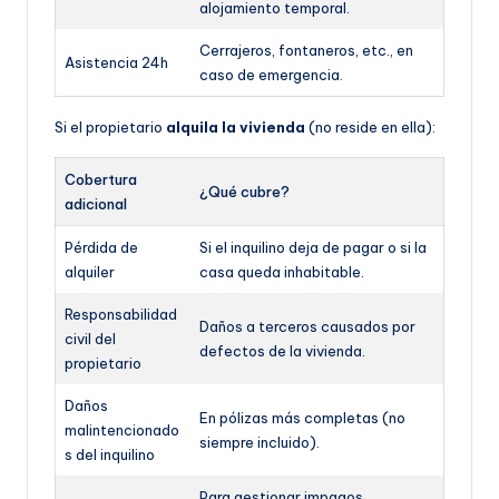
alojamiento temporal.
Cerrajeros, fontaneros, etc., en
Asistencia 24h
caso de emergencia.
Si el propietario
alquila la vivienda
(no reside en ella):
Cobertura
¿Qué cubre?
adicional
Pérdida de
Si el inquilino deja de pagar o si la
alquiler
casa queda inhabitable.
Responsabilidad
Daños a terceros causados por
civil del
defectos de la vivienda.
propietario
Daños
En pólizas más completas (no
malintencionado
siempre incluido).
s del inquilino
Para gestionar impagos,