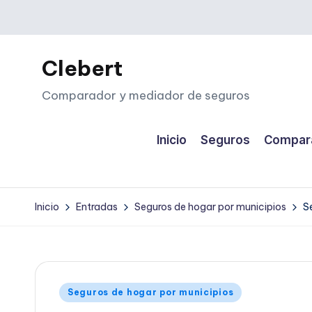
Saltar
al
Clebert
contenido
Comparador y mediador de seguros
Inicio
Seguros
Compara
Inicio
Entradas
Seguros de hogar por municipios
S
Publicado
Seguros de hogar por municipios
en