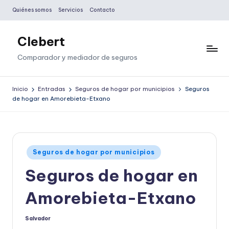
Quiénes somos
Servicios
Contacto
Saltar
al
Clebert
contenido
Comparador y mediador de seguros
Inicio
Entradas
Seguros de hogar por municipios
Seguros
de hogar en Amorebieta-Etxano
Publicado
Seguros de hogar por municipios
en
Seguros de hogar en
Amorebieta-Etxano
Salvador
Publicado
por