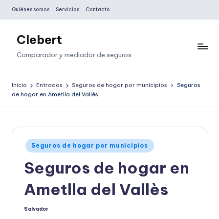
Quiénes somos
Servicios
Contacto
Saltar
al
Clebert
contenido
Comparador y mediador de seguros
Inicio
Entradas
Seguros de hogar por municipios
Seguros
de hogar en Ametlla del Vallès
Publicado
Seguros de hogar por municipios
en
Seguros de hogar en
Ametlla del Vallès
Salvador
Publicado
por