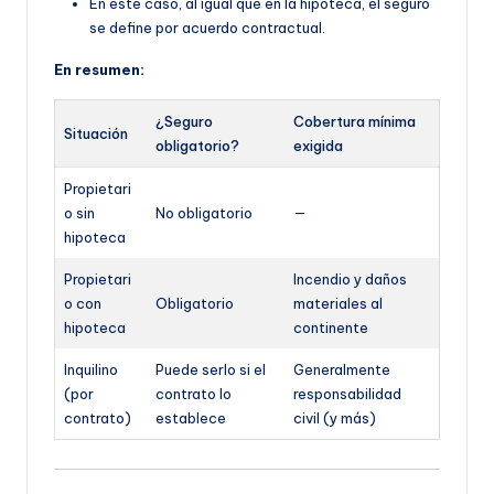
En este caso, al igual que en la hipoteca, el seguro
se define por acuerdo contractual.
En resumen:
¿Seguro
Cobertura mínima
Situación
obligatorio?
exigida
Propietari
o sin
No obligatorio
—
hipoteca
Propietari
Incendio y daños
o con
Obligatorio
materiales al
hipoteca
continente
Inquilino
Puede serlo si el
Generalmente
(por
contrato lo
responsabilidad
contrato)
establece
civil (y más)