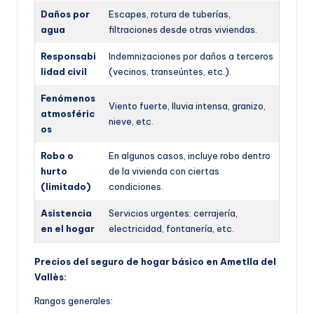
Daños por
Escapes, rotura de tuberías,
agua
filtraciones desde otras viviendas.
Responsabi
Indemnizaciones por daños a terceros
lidad civil
(vecinos, transeúntes, etc.).
Fenómenos
Viento fuerte, lluvia intensa, granizo,
atmosféric
nieve, etc.
os
Robo o
En algunos casos, incluye robo dentro
hurto
de la vivienda con ciertas
(limitado)
condiciones.
Asistencia
Servicios urgentes: cerrajería,
en el hogar
electricidad, fontanería, etc.
Precios del seguro de hogar básico en Ametlla del
Vallès:
Rangos generales: