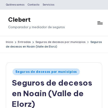
Quiénes somos
Contacto
Servicios
Saltar
al
Clebert
contenido
Comparador y mediador de seguros
Inicio
Entradas
Seguros de decesos por municipios
Seguros
de decesos en Noain (Valle de Elorz)
Publicado
Seguros de decesos por municipios
en
Seguros de decesos
en Noain (Valle de
Elorz)