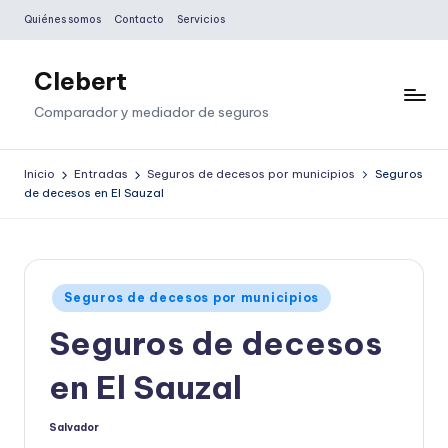
Quiénes somos
Contacto
Servicios
Saltar
al
Clebert
contenido
Comparador y mediador de seguros
Inicio
Entradas
Seguros de decesos por municipios
Seguros
de decesos en El Sauzal
Publicado
Seguros de decesos por municipios
en
Seguros de decesos
en El Sauzal
Salvador
Publicado
por