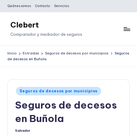
Quiénes somos
Contacto
Servicios
Saltar
al
Clebert
contenido
Comparador y mediador de seguros
Inicio
Entradas
Seguros de decesos por municipios
Seguros
de decesos en Buñola
Publicado
Seguros de decesos por municipios
en
Seguros de decesos
en Buñola
Salvador
Publicado
por