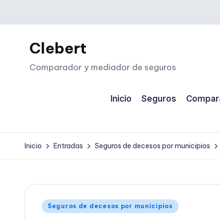
Saltar
al
Clebert
contenido
Comparador y mediador de seguros
Inicio
Seguros
Compara
Inicio
Entradas
Seguros de decesos por municipios
Publicado
Seguros de decesos por municipios
en