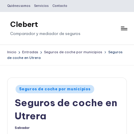
Quiénes somos
Servicios
Contacto
Saltar
al
Clebert
contenido
Comparador y mediador de seguros
Inicio
Entradas
Seguros de coche por municipios
Seguros
de coche en Utrera
Publicado
Seguros de coche por municipios
en
Seguros de coche en
Utrera
Salvador
Publicado
por