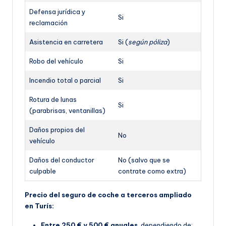
Defensa jurídica y
Si
reclamación
Asistencia en carretera
Si (
según póliza
)
Robo del vehículo
Si
Incendio total o parcial
Si
Rotura de lunas
Si
(parabrisas, ventanillas)
Daños propios del
No
vehículo
Daños del conductor
No (salvo que se
culpable
contrate como extra)
Precio del seguro de coche a terceros ampliado
en Turís:
Entre 250 € y 500 € anuales
, dependiendo de: