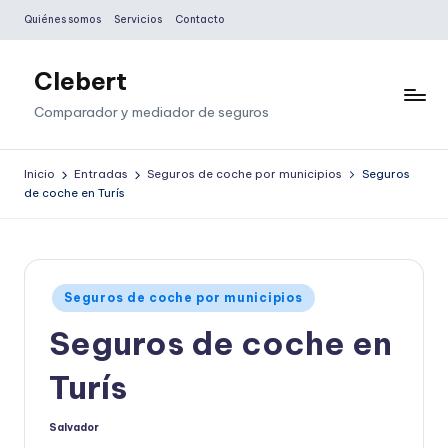
Quiénes somos
Servicios
Contacto
Saltar
al
Clebert
contenido
Comparador y mediador de seguros
Inicio
Entradas
Seguros de coche por municipios
Seguros
de coche en Turís
Publicado
Seguros de coche por municipios
en
Seguros de coche en
Turís
Salvador
Publicado
por