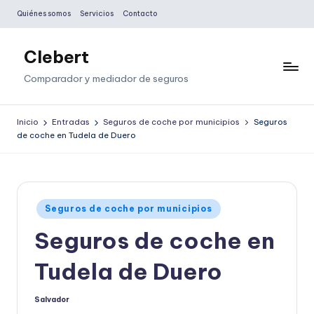
Quiénes somos
Servicios
Contacto
Saltar
al
Clebert
contenido
Comparador y mediador de seguros
Inicio
Entradas
Seguros de coche por municipios
Seguros
de coche en Tudela de Duero
Publicado
Seguros de coche por municipios
en
Seguros de coche en
Tudela de Duero
Salvador
Publicado
por