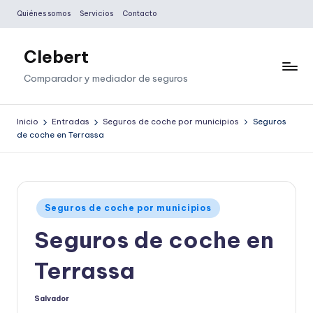
Quiénes somos
Servicios
Contacto
Saltar
al
Clebert
contenido
Comparador y mediador de seguros
Inicio
Entradas
Seguros de coche por municipios
Seguros
de coche en Terrassa
Publicado
Seguros de coche por municipios
en
Seguros de coche en
Terrassa
Salvador
Publicado
por