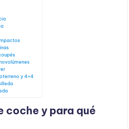
cia
ia
compactos
inas
 coupés
onovolúmenes
ver
doterreno y 4×4
illeda
leda
e coche y para qué