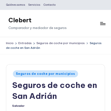
Quiénes somos
Servicios
Contacto
Saltar
al
Clebert
contenido
Comparador y mediador de seguros
Inicio
Entradas
Seguros de coche por municipios
Seguros
de coche en San Adrián
Publicado
Seguros de coche por municipios
en
Seguros de coche en
San Adrián
Salvador
Publicado
por