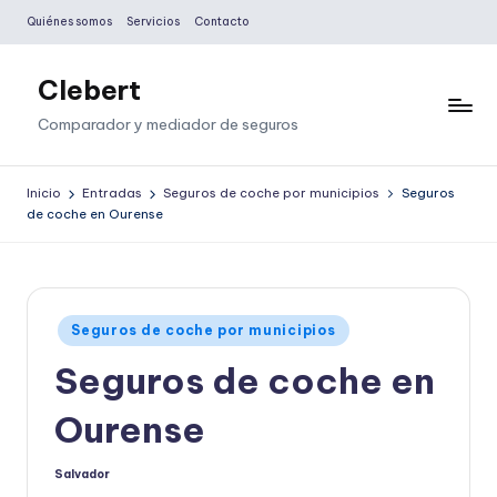
Quiénes somos
Servicios
Contacto
Saltar
al
Clebert
contenido
Comparador y mediador de seguros
Inicio
Entradas
Seguros de coche por municipios
Seguros
de coche en Ourense
Publicado
Seguros de coche por municipios
en
Seguros de coche en
Ourense
Salvador
Publicado
por