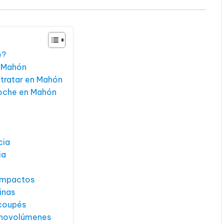
e?
n Mahón
tratar en Mahón
coche en Mahón
cia
ia
compactos
inas
 coupés
onovolúmenes