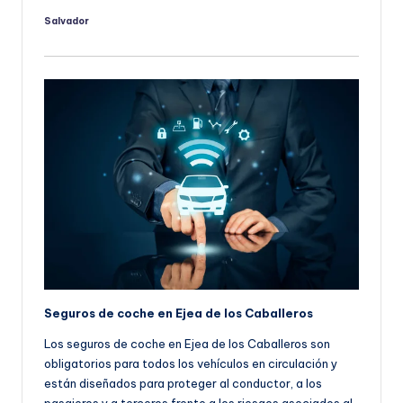
Salvador
Publicado
por
Seguros de coche en Ejea de los Caballeros
Los seguros de coche en Ejea de los Caballeros son
obligatorios para todos los vehículos en circulación y
están diseñados para proteger al conductor, a los
pasajeros y a terceros frente a los riesgos asociados al