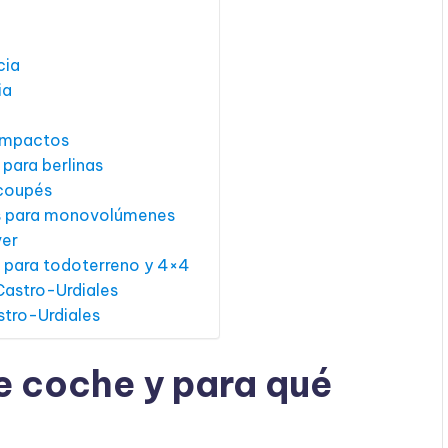
cia
ia
compactos
para berlinas
 coupés
es para monovolúmenes
ver
 para todoterreno y 4×4
Castro-Urdiales
stro-Urdiales
e coche y para qué