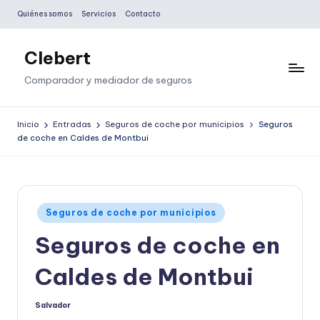
Quiénes somos
Servicios
Contacto
Saltar
al
Clebert
contenido
Comparador y mediador de seguros
Inicio
Entradas
Seguros de coche por municipios
Seguros
de coche en Caldes de Montbui
Publicado
Seguros de coche por municipios
en
Seguros de coche en
Caldes de Montbui
Salvador
Publicado
por