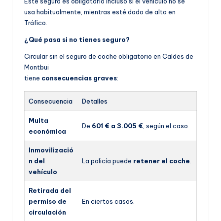
Este seguro es obligatorio incluso si el vehículo no se
usa habitualmente, mientras esté dado de alta en
Tráfico.
¿Qué pasa si no tienes seguro?
Circular sin el seguro de coche obligatorio en Caldes de
Montbui
tiene
consecuencias graves
:
Consecuencia
Detalles
Multa
De
601 € a 3.005 €
, según el caso.
económica
Inmovilizació
n del
La policía puede
retener el coche
.
vehículo
Retirada del
permiso de
En ciertos casos.
circulación