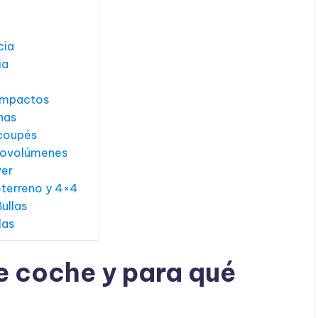
cia
ia
compactos
nas
 coupés
onovolúmenes
ver
oterreno y 4×4
ullas
las
e coche y para qué